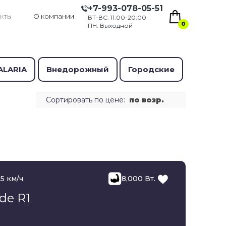
+7-993-078-05-51
кты
О компании
ВТ-ВС: 11:00-20:00
0
ПН: Выходной
ALARIA
Внедорожный
Городские
Сортировать по цене:
по возр.
5 км/ч
8,000 Вт.
de R1