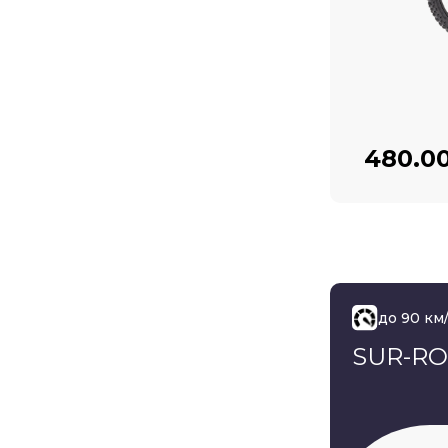
480.0
до 90 км
SUR-RO