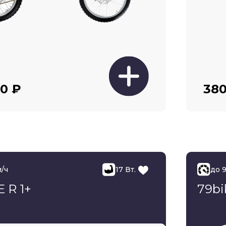
00 ₽
380
м/ч
17 Вт.
до 
 R 1+
79bi