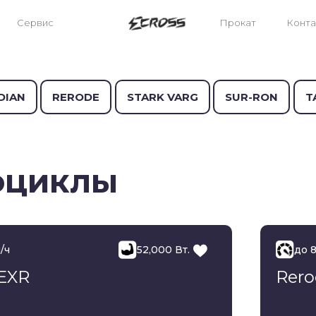
Сервис
Прокат
Конта
DIAN
RERODE
STARK VARG
SUR-RON
T
оциклы
/ч
52,000 Вт.
до 8
 EXR
Rero