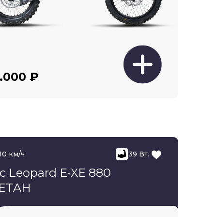
.000 ₽
10 км/ч
39 Вт.
ic Leopard E·XE 880
ETAH