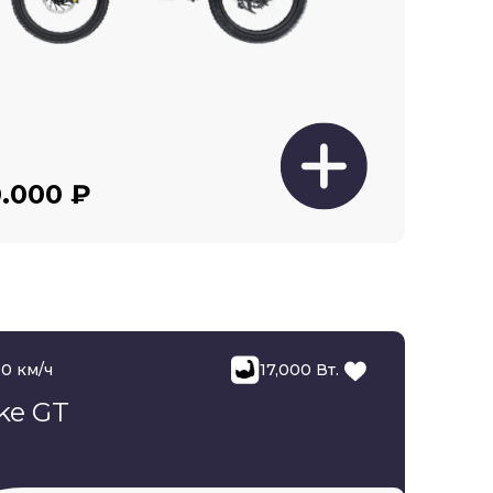
.000 ₽
90 км/ч
17,000 Вт.
ke GT