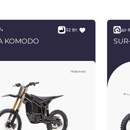
/ч
32 Вт.
до 
IA KOMODO
SUR
Новинка