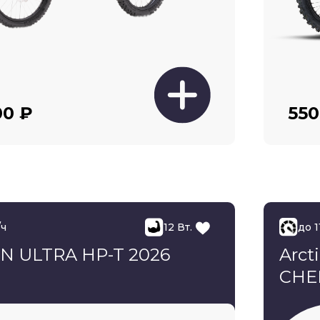
00 ₽
550
/ч
12 Вт.
до 1
N ULTRA HP-T 2026
Arct
CHE