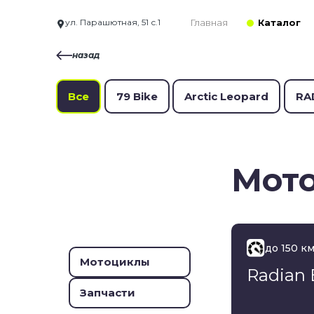
Главная
Каталог
ул. Парашютная, 51 с.1
назад
Все
79 Bike
Arctic Leopard
RA
Мот
до 150 км
Мотоциклы
Radian
Запчасти