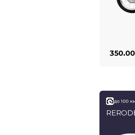
350.0
до 100 к
RERODE