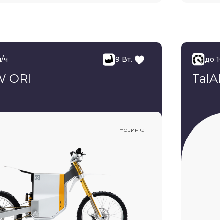
м/ч
9 Вт.
до 
 ORI
TalA
Новинка