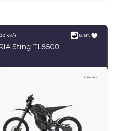
100 км/ч
13 Вт.
RIA Sting TL5500
Новинка